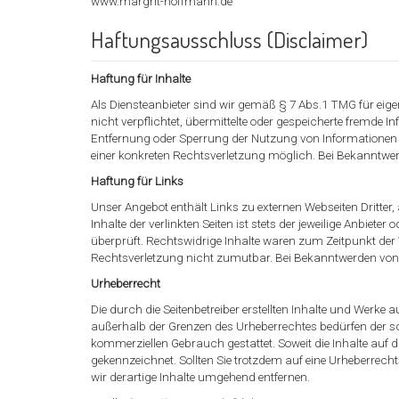
www.margrit-hoffmann.de
Haftungsausschluss (Disclaimer)
Haftung für Inhalte
Als Diensteanbieter sind wir gemäß § 7 Abs.1 TMG für eige
nicht verpflichtet, übermittelte oder gespeicherte fremde
Entfernung oder Sperrung der Nutzung von Informationen n
einer konkreten Rechtsverletzung möglich. Bei Bekanntwe
Haftung für Links
Unser Angebot enthält Links zu externen Webseiten Dritter
Inhalte der verlinkten Seiten ist stets der jeweilige Anbiet
überprüft. Rechtswidrige Inhalte waren zum Zeitpunkt der V
Rechtsverletzung nicht zumutbar. Bei Bekanntwerden von 
Urheberrecht
Die durch die Seitenbetreiber erstellten Inhalte und Werke 
außerhalb der Grenzen des Urheberrechtes bedürfen der sch
kommerziellen Gebrauch gestattet. Soweit die Inhalte auf di
gekennzeichnet. Sollten Sie trotzdem auf eine Urheberre
wir derartige Inhalte umgehend entfernen.