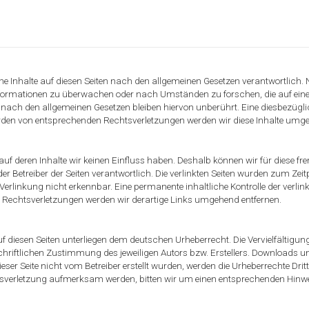
ne Inhalte auf diesen Seiten nach den allgemeinen Gesetzen verantwortlich.
 Informationen zu überwachen oder nach Umständen zu forschen, die auf eine
ach den allgemeinen Gesetzen bleiben hiervon unberührt. Eine diesbezüglic
rden von entsprechenden Rechtsverletzungen werden wir diese Inhalte umge
, auf deren Inhalte wir keinen Einfluss haben. Deshalb können wir für diese
er oder Betreiber der Seiten verantwortlich. Die verlinkten Seiten wurden zum 
erlinkung nicht erkennbar. Eine permanente inhaltliche Kontrolle der verlink
Rechtsverletzungen werden wir derartige Links umgehend entfernen.
auf diesen Seiten unterliegen dem deutschen Urheberrecht. Die Vervielfältigu
riftlichen Zustimmung des jeweiligen Autors bzw. Erstellers. Downloads und 
eser Seite nicht vom Betreiber erstellt wurden, werden die Urheberrechte Drit
chtsverletzung aufmerksam werden, bitten wir um einen entsprechenden Hin